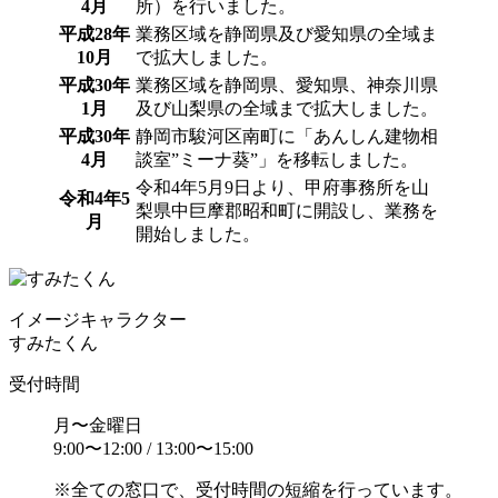
4月
所）を行いました。
平成28年
業務区域を静岡県及び愛知県の全域ま
10月
で拡大しました。
平成30年
業務区域を静岡県、愛知県、神奈川県
1月
及び山梨県の全域まで拡大しました。
平成30年
静岡市駿河区南町に「あんしん建物相
4月
談室”ミーナ葵”」を移転しました。
令和4年5月9日より、甲府事務所を山
令和4年5
梨県中巨摩郡昭和町に開設し、業務を
月
開始しました。
イメージ
キャラクター
すみたくん
受付時間
月〜金曜日
9:00〜12:00 / 13:00〜15:00
※全ての窓口で、受付時間の短縮を行っています。