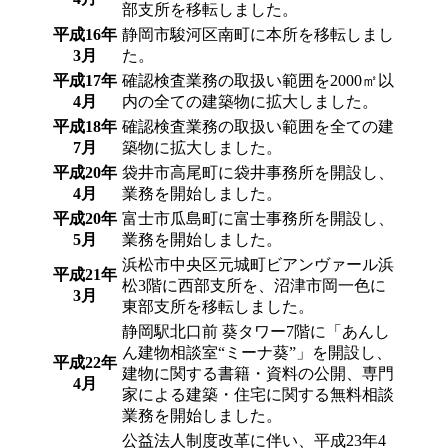
部支所を移転しました。
平成16年
静岡市駿河区南町に本所を移転しまし
3月
た。
平成17年
確認検査業務の取扱い範囲を2000㎡以
4月
内の全ての建築物に拡大しました。
平成18年
確認検査業務の取扱い範囲を全ての建
7月
築物に拡大しました。
平成20年
袋井市高尾町に袋井事務所を開設し、
4月
業務を開始しました。
平成20年
富士市瓜島町に富士事務所を開設し、
5月
業務を開始しました。
浜松市中央区元城町ビアンヴァール浜
平成21年
松3階に西部支所を、沼津市岡一色に
3月
東部支所を移転しました。
静岡駅北口前 葵タワー7階に「あんし
ん建物相談室“ミーナ葵”」を開設し、
平成22年
建物に関する書籍・資料の公開、専門
4月
家による建築・住宅に関する無料相談
業務を開始しました。
公益法人制度改革に伴い、平成23年4