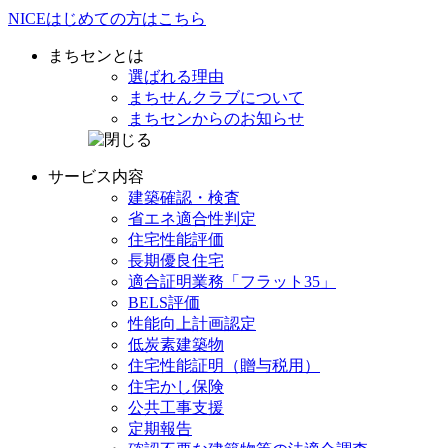
NICE
はじめての方は
こちら
まちセンとは
選ばれる理由
まちせんクラブ
について
まちセンからの
お知らせ
サービス内容
建築確認・検査
省エネ
適合性判定
住宅性能評価
長期優良住宅
適合証明業務
「フラット35」
BELS評価
性能向上計画認定
低炭素建築物
住宅性能証明
（贈与税用）
住宅かし保険
公共工事支援
定期報告