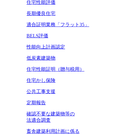
住宅性能評価
長期優良住宅
適合証明業務「フラット35」
BELS評価
性能向上計画認定
低炭素建築物
住宅性能証明（贈与税用）
住宅かし保険
公共工事支援
定期報告
確認不要な建築物等の
法適合調査
畜舎建築利用計画に係る