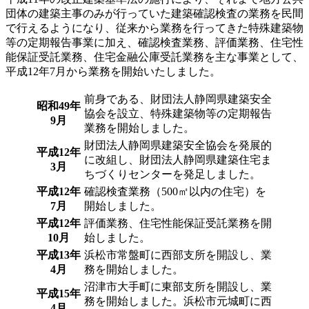
団体の建築主事のみが行っていた建築確認検査の業務を民間
で行えるようになり、従来から業務を行ってきた特殊建築物
等の定期報告事業に加え、確認検査業務、評価業務、住宅性
能保証受託業務、住宅金融公庫受託業務を主な事業として、
平成12年7月から業務を開始いたしました。
前身である、財団法人静岡県建築安全
昭和49年
協会を設立、特殊建築物等の定期報告
9月
業務を開始しました。
財団法人静岡県建築安全協会を発展的
平成12年
に改組し、財団法人静岡県建築住宅ま
3月
ちづくりセンターを発足しました。
平成12年
確認検査業務（500㎡以内の住宅）を
7月
開始しました。
平成12年
評価業務、住宅性能保証受託業務を開
10月
始しました。
平成13年
浜松市常盤町に西部支所を開設し、業
4月
務を開始しました。
沼津市大手町に東部支所を開設し、業
平成15年
務を開始しました。浜松市元城町に西
4月