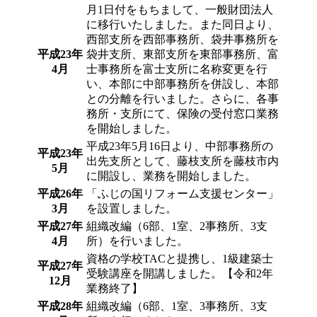
月1日付をもちまして、一般財団法人
に移行いたしました。また同日より、
西部支所を西部事務所、袋井事務所を
平成23年
袋井支所、東部支所を東部事務所、富
4月
士事務所を富士支所に名称変更を行
い、本部に中部事務所を併設し、本部
との分離を行いました。さらに、各事
務所・支所にて、保険の受付窓口業務
を開始しました。
平成23年5月16日より、中部事務所の
平成23年
出先支所として、藤枝支所を藤枝市内
5月
に開設し、業務を開始しました。
平成26年
「ふじの国リフォーム支援センター」
3月
を設置しました。
平成27年
組織改編（6部、1室、2事務所、3支
4月
所）を行いました。
資格の学校TACと提携し、1級建築士
平成27年
受験講座を開講しました。【令和2年
12月
業務終了】
平成28年
組織改編（6部、1室、3事務所、3支