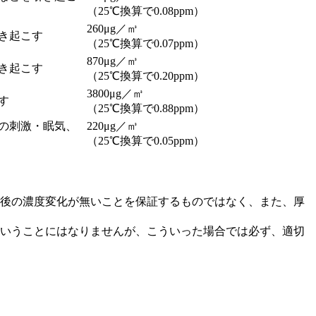
（25℃換算で0.08ppm）
260μg／㎥
き起こす
（25℃換算で0.07ppm）
870μg／㎥
き起こす
（25℃換算で0.20ppm）
3800μg／㎥
す
（25℃換算で0.88ppm）
の刺激・眠気、
220μg／㎥
（25℃換算で0.05ppm）
後の濃度変化が無いことを保証するものではなく、また、厚
いうことにはなりませんが、こういった場合では必ず、適切