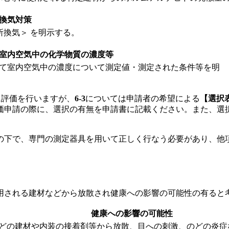
換気対策
所換気＞ を明示する。
室内空気中の化学物質の濃度等
いて室内空気中の濃度について測定値・測定された条件等を明
に評価を行いますが、
6-3
については申請者の希望による
【選択
価申請の際に、選択の有無を申請書に記載ください。また、選
の下で、専門の測定器具を用いて正しく行なう必要があり、他
用される建材などから放散され健康への影響の可能性の有ると
健康への影響の可能性
どの建材や内装の接着剤等から放散、目への刺激、のどの炎症