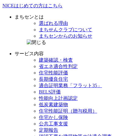
NICE
はじめての方は
こちら
まちセンとは
選ばれる理由
まちせんクラブ
について
まちセンからの
お知らせ
サービス内容
建築確認・検査
省エネ
適合性判定
住宅性能評価
長期優良住宅
適合証明業務
「フラット35」
BELS評価
性能向上計画認定
低炭素建築物
住宅性能証明
（贈与税用）
住宅かし保険
公共工事支援
定期報告