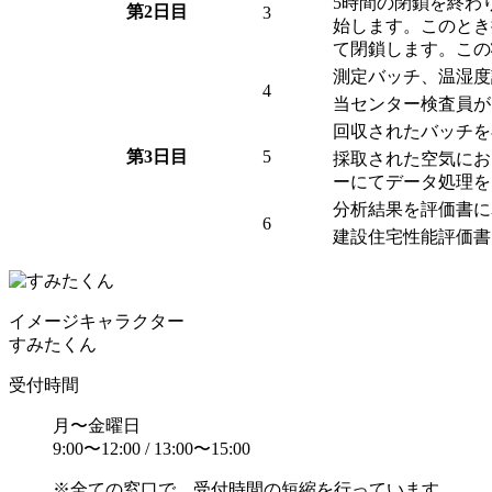
5時間の閉鎖を終わ
第2日目
3
始します。このとき
て閉鎖します。この
測定バッチ、温湿度
4
当センター検査員が
回収されたバッチを
第3日目
5
採取された空気にお
ーにてデータ処理を
分析結果を評価書に
6
建設住宅性能評価書
イメージ
キャラクター
すみたくん
受付時間
月〜金曜日
9:00〜12:00 / 13:00〜15:00
※全ての窓口で、受付時間の短縮を行っています。