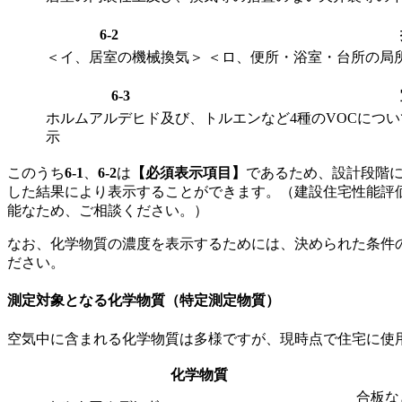
6-2
＜イ、居室の機械換気＞ ＜ロ、便所・浴室・台所の局
6-3
ホルムアルデヒド及び、トルエンなど4種のVOCにつ
示
このうち
6-1
、
6-2
は
【必須表示項目】
であるため、設計段階
した結果により表示することができます。（建設住宅性能評
能なため、ご相談ください。）
なお、化学物質の濃度を表示するためには、決められた条件
ださい。
測定対象となる化学物質（特定測定物質）
空気中に含まれる化学物質は多様ですが、現時点で住宅に使
化学物質
合板な