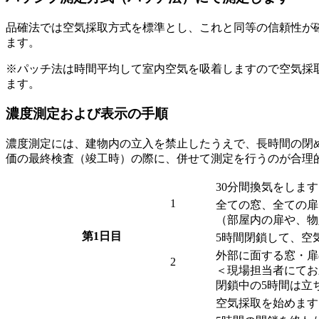
品確法では空気採取方式を標準とし、これと同等の信頼性が
ます。
※パッチ法は時間平均して室内空気を吸着しますので空気採
ます。
濃度測定および表示の手順
濃度測定には、建物内の立入を禁止したうえで、長時間の閉
価の最終検査（竣工時）の際に、併せて測定を行うのが合理
30分間換気をしま
1
全ての窓、全ての扉
（部屋内の扉や、物
第1日目
5時間閉鎖して、空
外部に面する窓・扉
2
＜現場担当者にてお
閉鎖中の5時間は立
空気採取を始めます