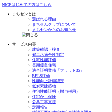
NICE
はじめての方は
こちら
まちセンとは
選ばれる理由
まちせんクラブ
について
まちセンからの
お知らせ
サービス内容
建築確認・検査
省エネ
適合性判定
住宅性能評価
長期優良住宅
適合証明業務
「フラット35」
BELS評価
性能向上計画認定
低炭素建築物
住宅性能証明
（贈与税用）
住宅かし保険
公共工事支援
定期報告