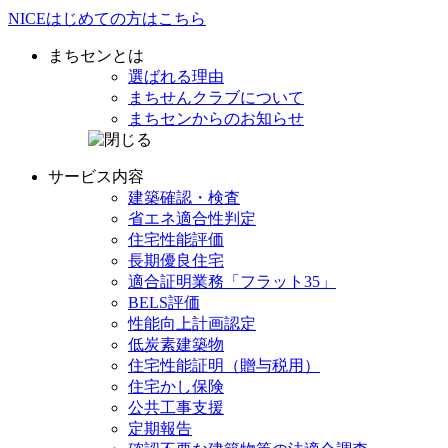
NICE
はじめての方は
こちら
まちセンとは
選ばれる理由
まちせんクラブ
について
まちセンからの
お知らせ
サービス内容
建築確認・検査
省エネ
適合性判定
住宅性能評価
長期優良住宅
適合証明業務
「フラット35」
BELS評価
性能向上計画認定
低炭素建築物
住宅性能証明
（贈与税用）
住宅かし保険
公共工事支援
定期報告