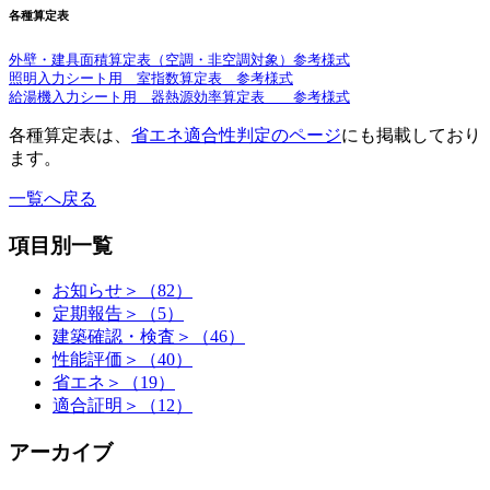
各種算定表
外壁・建具面積算定表（空調・非空調対象）参考様式
照明入力シート用 室指数算定表 参考様式
給湯機入力シート用 器熱源効率算定表 参考様式
各種算定表は、
省エネ適合性判定のページ
にも掲載しており
ます。
一覧へ戻る
項目別一覧
お知らせ＞（82）
定期報告＞（5）
建築確認・検査＞（46）
性能評価＞（40）
省エネ＞（19）
適合証明＞（12）
アーカイブ