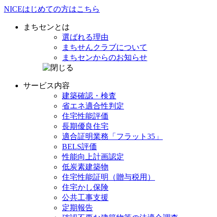
NICE
はじめての方は
こちら
まちセンとは
選ばれる理由
まちせんクラブ
について
まちセンからの
お知らせ
サービス内容
建築確認・検査
省エネ
適合性判定
住宅性能評価
長期優良住宅
適合証明業務
「フラット35」
BELS評価
性能向上計画認定
低炭素建築物
住宅性能証明
（贈与税用）
住宅かし保険
公共工事支援
定期報告