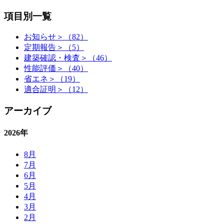
項目別一覧
お知らせ＞（82）
定期報告＞（5）
建築確認・検査＞（46）
性能評価＞（40）
省エネ＞（19）
適合証明＞（12）
アーカイブ
2026年
8月
7月
6月
5月
4月
3月
2月