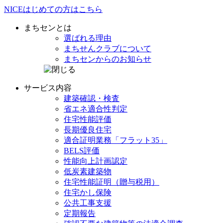
NICE
はじめての方は
こちら
まちセンとは
選ばれる理由
まちせんクラブ
について
まちセンからの
お知らせ
サービス内容
建築確認・検査
省エネ
適合性判定
住宅性能評価
長期優良住宅
適合証明業務
「フラット35」
BELS評価
性能向上計画認定
低炭素建築物
住宅性能証明
（贈与税用）
住宅かし保険
公共工事支援
定期報告