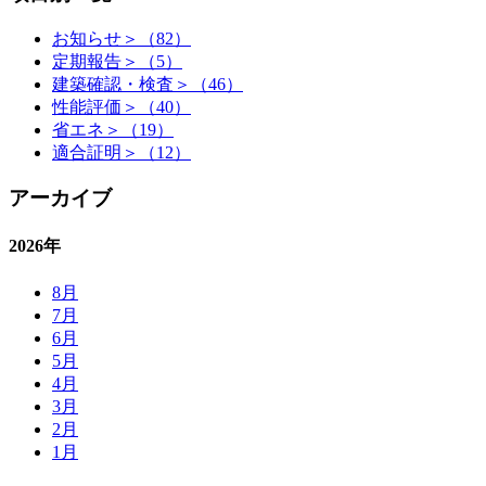
お知らせ＞（82）
定期報告＞（5）
建築確認・検査＞（46）
性能評価＞（40）
省エネ＞（19）
適合証明＞（12）
アーカイブ
2026年
8月
7月
6月
5月
4月
3月
2月
1月