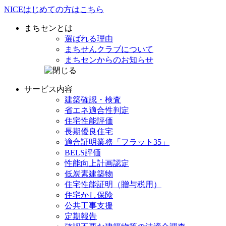
NICE
はじめての方は
こちら
まちセンとは
選ばれる理由
まちせんクラブ
について
まちセンからの
お知らせ
サービス内容
建築確認・検査
省エネ
適合性判定
住宅性能評価
長期優良住宅
適合証明業務
「フラット35」
BELS評価
性能向上計画認定
低炭素建築物
住宅性能証明
（贈与税用）
住宅かし保険
公共工事支援
定期報告