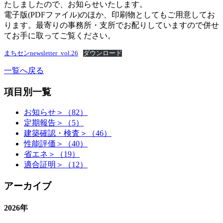
たしましたので、お知らせいたします。
電子版(PDFファイル)のほか、印刷物としてもご用意してお
ります。最寄りの事務所・支所でお配りしていますので併せ
てお手に取ってご覧ください。
まちセンnewsletter_vol.26
ダウンロード
一覧へ戻る
項目別一覧
お知らせ＞（82）
定期報告＞（5）
建築確認・検査＞（46）
性能評価＞（40）
省エネ＞（19）
適合証明＞（12）
アーカイブ
2026年