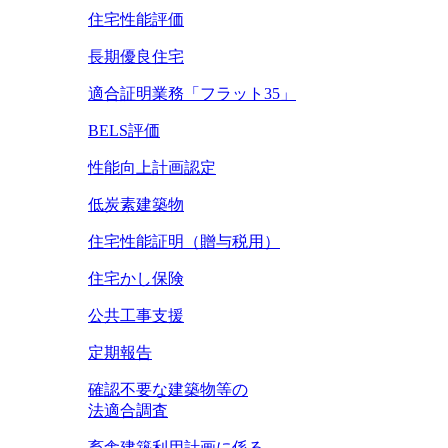
住宅性能評価
長期優良住宅
適合証明業務「フラット35」
BELS評価
性能向上計画認定
低炭素建築物
住宅性能証明（贈与税用）
住宅かし保険
公共工事支援
定期報告
確認不要な建築物等の
法適合調査
畜舎建築利用計画に係る