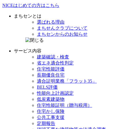
NICE
はじめての方は
こちら
まちセンとは
選ばれる理由
まちせんクラブ
について
まちセンからの
お知らせ
サービス内容
建築確認・検査
省エネ
適合性判定
住宅性能評価
長期優良住宅
適合証明業務
「フラット35」
BELS評価
性能向上計画認定
低炭素建築物
住宅性能証明
（贈与税用）
住宅かし保険
公共工事支援
定期報告